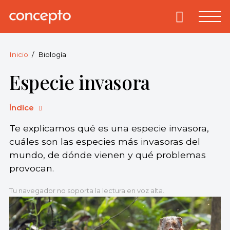
Skip
to
Primary
Menu
Concepto
© 2013-2026
content
Enciclopedia
Concepto.
Inicio
Biología
Todos los
Especie invasora
derechos
reservados.
Índice
Te explicamos qué es una especie invasora,
cuáles son las especies más invasoras del
mundo, de dónde vienen y qué problemas
provocan.
Tu navegador no soporta la lectura en voz alta.