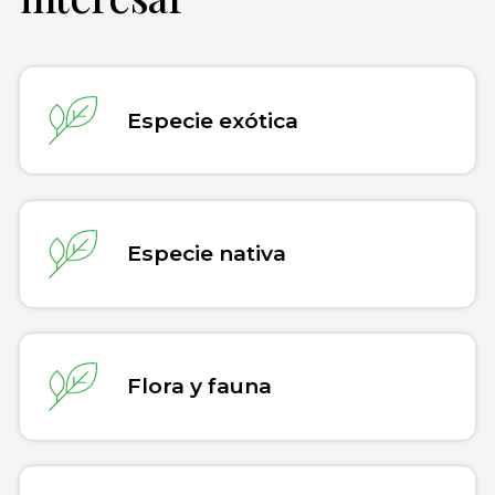
Biodiversidad Mexicana. (20 de enero de 2023).
Recuperado el 30 de julio de 2026 de
Especies exóticas invasoras
. Comisión Nacional
https://concepto.de/especie-invasora/
.
para el Conocimiento y Uso de la Biodiversidad.
Biodiversidad
Copiar cita
World Wildlife Fund Chile. (5 de junio de 2021).
Especie exótica
Nativo, Endémico y Exótico: tres importantes
conceptos que debes conocer
.
WWF
Rafferty, J. P. (5 de marzo de 2023). Invasive
species.
Encyclopedia Britannica
.
Britannica
Nunez, C. (s.f.). ¿Qué es una especie invasora?
Especie nativa
National Geographic España
.
NationalGeographic
Global Invasive Species Database. (2023).
Species profile: Pueraria montana var. lobata
.
Recuperado el 10 de abril de 2023 de
Iucngisd
Flora y fauna