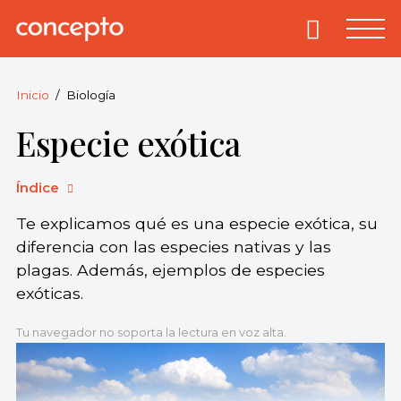
Skip
to
Primary
Menu
Concepto
© 2013-2026
content
Enciclopedia
Concepto.
Inicio
Biología
Todos los
Especie exótica
derechos
reservados.
Índice
Te explicamos qué es una especie exótica, su
diferencia con las especies nativas y las
plagas. Además, ejemplos de especies
exóticas.
Tu navegador no soporta la lectura en voz alta.