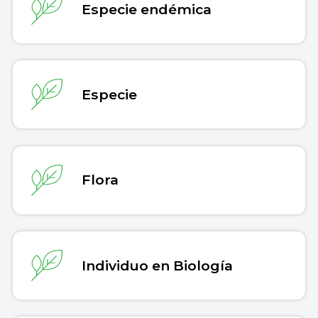
CA, USA. Recuperado el 10 de abril de 2023 de
Especie endémica
Anphibiaweb
Secretaría de Medio Ambiente y Recursos
Naturales. (7 de diciembre de 2016).
Acuerdo por
el que se determina la Lista de las Especies
Exóticas Invasoras para México
.
Enciclovida
Especie
Bucher, E. H. y Aramburú, R. M. (2014). La cotorra
como especie invasora: el caso de las pampas.
Ciencia Hoy
, 124 (141).
Cienciahoy
Flora
Individuo en Biología