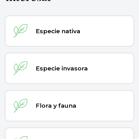
Recuperado el 30 de julio de 2026 de
148.
Doi.org
https://concepto.de/especie-exotica/
.
Biodiversidad Mexicana. (13 de marzo de 2023).
Distribución de las especies
. Comisión Nacional
Copiar cita
para el Conocimiento y Uso de la Biodiversidad.
Especie nativa
Biodiversidad
Biodiversidad Mexicana. (20 de enero de 2023).
Especies exóticas invasoras
. Comisión Nacional
para el Conocimiento y Uso de la Biodiversidad.
Biodiversidad
Especie invasora
Ministerio de Ambiente y Desarrollo Sostenible.
(s.f.).
¿Qué son las especies exóticas invasoras?
Portal Oficial del Estado Argentino.
Argentina.gob.ar
Center for Invasive Species and Ecosystem
Flora y fauna
Health. (11 Noviembre de 2010).
Norway Maple
.
Invasive
(2022)
Ambystoma tigrinum
: Eastern Tiger
Salamander. University of California, Berkeley,