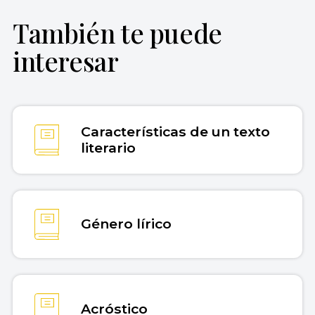
También te puede
Farías, Gilberto (13 de junio de 2024).
Texto
interesar
lírico
. Enciclopedia Concepto. Recuperado
el 30 de julio de 2026 de
https://concepto.de/texto-lirico/
.
Copiar cita
Características de un texto
literario
Género lírico
Acróstico