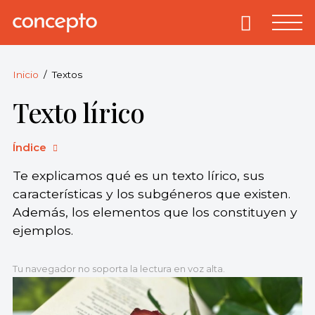
Skip
to
Primary
Menu
Concepto
© 2013-2026
content
Enciclopedia
Concepto.
Inicio
Textos
Todos los
Texto lírico
derechos
reservados.
Índice
Te explicamos qué es un texto lírico, sus
características y los subgéneros que existen.
Además, los elementos que los constituyen y
ejemplos.
Tu navegador no soporta la lectura en voz alta.