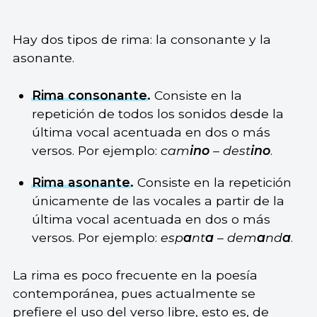
Hay dos tipos de rima: la consonante y la
asonante.
Rima consonante
.
Consiste en la
repetición de todos los sonidos desde la
última vocal acentuada en dos o más
versos. Por ejemplo:
cam
ino
– dest
ino
.
Rima asonante
.
Consiste en la repetición
únicamente de las vocales a partir de la
última vocal acentuada en dos o más
versos. Por ejemplo:
esp
a
nt
a
– dem
a
nd
a
.
La rima es poco frecuente en la poesía
contemporánea, pues actualmente se
prefiere el uso del verso libre, esto es, de