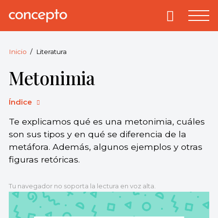
Skip
to
Primary
Menu
Concepto
© 2013-2026
content
Enciclopedia
Concepto.
Inicio
Literatura
Todos los
Metonimia
derechos
reservados.
Índice
Te explicamos qué es una metonimia, cuáles
son sus tipos y en qué se diferencia de la
metáfora. Además, algunos ejemplos y otras
figuras retóricas.
Tu navegador no soporta la lectura en voz alta.