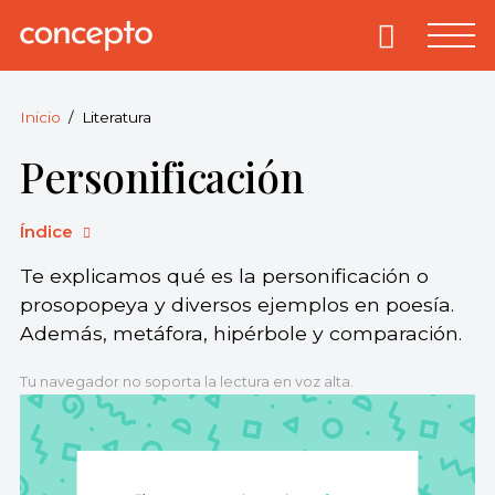
Skip
to
Primary
Menu
Concepto
© 2013-2026
content
Enciclopedia
Concepto.
Inicio
Literatura
Todos los
Personificación
derechos
reservados.
Índice
Te explicamos qué es la personificación o
prosopopeya y diversos ejemplos en poesía.
Además, metáfora, hipérbole y comparación.
Tu navegador no soporta la lectura en voz alta.