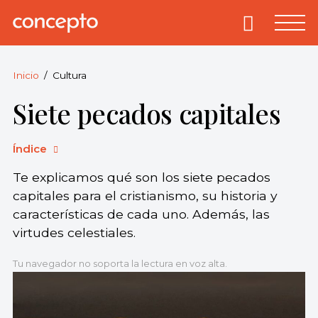
Skip
to
Primary
Menu
Concepto
© 2013-2026
content
Enciclopedia
Concepto.
Inicio
Cultura
Todos los
Siete pecados capitales
derechos
reservados.
Índice
Te explicamos qué son los siete pecados
capitales para el cristianismo, su historia y
características de cada uno. Además, las
virtudes celestiales.
Tu navegador no soporta la lectura en voz alta.