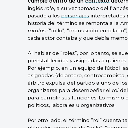
cumple dentro de un
contexto
deter
inglés
role
, a su vez tomado del francé
pasado a los
personajes
interpretados p
historia del término se remonta a la 
rotulus
(“rollo”, “manuscrito enrollado”
cada actor contaba y que debía memor
Al hablar de “roles”, por lo tanto, se su
preestablecidas y asignadas a quienes
Por ejemplo, en un equipo de fútbol la
asignadas (delantero, centrocampista, 
árbitro expulsa del partido a uno de l
organizarse para desempeñar el
rol
del
para cumplir sus funciones. Lo mismo 
políticos, laborales u organizativos.
Por otro lado, el término “rol” cuenta
utilizados, como los de “rollo”, “pergami