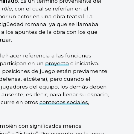
minado
. Es un término proveniente del
s
rôle
, con el cual se referían en el
or un actor en una obra teatral. La
Antigüedad romana, ya que se llamaba
) a los apuntes de la obra con los que
izar.
ele hacer referencia a las funciones
 participan en un
proyecto
o iniciativa.
s posiciones de juego están previamente
defensa, etcétera), pero cuando el
os jugadores del equipo, los demás deben
 ausente, es decir, para llenar su espacio,
ocurre en otros
contextos sociales
,
 también con significados menos
no” o “listado”. Por ejemplo, en la jerga