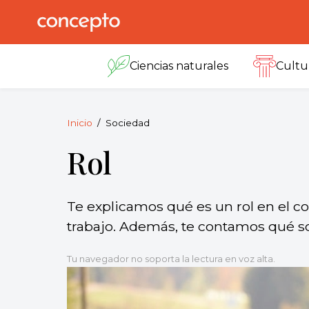
Skip
to
Concepto
© 2013-2026
content
Enciclopedia
Ciencias naturales
Cultu
Concepto.
Todos los
derechos
reservados.
Inicio
Sociedad
Rol
Te explicamos qué es un rol en el co
trabajo. Además, te contamos qué so
Tu navegador no soporta la lectura en voz alta.