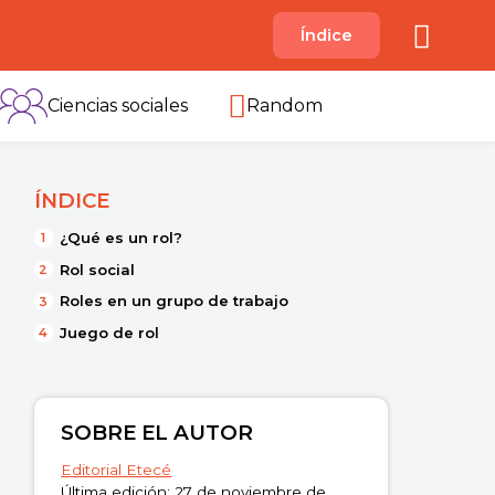
A
Índice
B
C
D
E
F
G
H
I
Ciencias sociales
Random
ÍNDICE
¿Qué es un rol?
Rol social
Roles en un grupo de trabajo
Juego de rol
SOBRE EL AUTOR
Editorial Etecé
Última edición: 27 de noviembre de