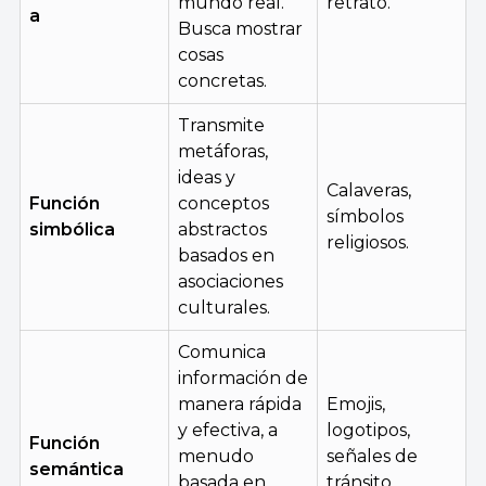
mundo real.
retrato.
a
Busca mostrar
cosas
concretas.
Transmite
metáforas,
ideas y
Calaveras,
Función
conceptos
símbolos
simbólica
abstractos
religiosos.
basados en
asociaciones
culturales.
Comunica
información de
manera rápida
Emojis,
y efectiva, a
logotipos,
Función
menudo
señales de
semántica
basada en
tránsito,