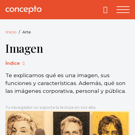
Skip
to
Primary
Menu
Concepto
© 2013-2026
content
Enciclopedia
Concepto.
Inicio
Arte
Todos los
Imagen
derechos
reservados.
Índice
Te explicamos qué es una imagen, sus
funciones y características. Además, qué son
las imágenes corporativa, personal y pública.
Tu navegador no soporta la lectura en voz alta.