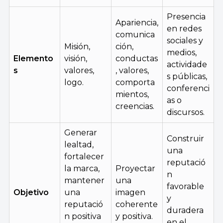
Presencia
Apariencia,
en redes
comunica
sociales y
Misión,
ción,
medios,
Elemento
visión,
conductas
actividade
s
valores,
, valores,
s públicas,
logo.
comporta
conferenci
mientos,
as o
creencias.
discursos.
Generar
Construir
lealtad,
una
fortalecer
reputació
la marca,
Proyectar
n
mantener
una
favorable
Objetivo
una
imagen
y
reputació
coherente
duradera
n positiva
y positiva.
en el