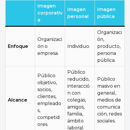
Imagen
Imagen
Imagen
corporativ
personal
pública
a
Organizaci
Organizaci
ón,
Enfoque
ón o
Individuo.
producto,
empresa.
persona
pública.
Público
Público
reducido,
Público
objetivo,
interacció
masivo en
socios,
n con
general,
clientes,
Alcance
colegas,
medios de
empleado
amigos,
comunica
s,
familia,
ción, redes
competid
ámbito
sociales.
ores.
laboral.