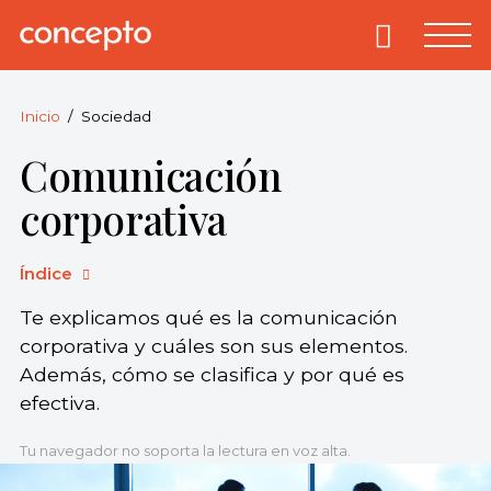
Skip
to
Primary
Menu
Concepto
© 2013-2026
content
Enciclopedia
Concepto.
Inicio
Sociedad
Todos los
Comunicación
derechos
reservados.
corporativa
Índice
Te explicamos qué es la comunicación
corporativa y cuáles son sus elementos.
Además, cómo se clasifica y por qué es
efectiva.
Tu navegador no soporta la lectura en voz alta.