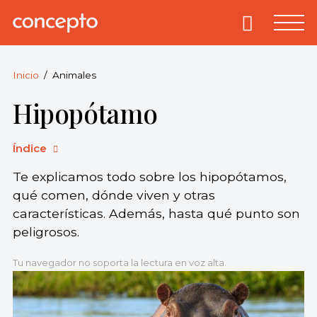
Skip
to
Primary
Menu
Concepto
© 2013-2026
content
Enciclopedia
Concepto.
Inicio
Animales
Todos los
Hipopótamo
derechos
reservados.
Índice
Te explicamos todo sobre los hipopótamos,
qué comen, dónde viven y otras
características. Además, hasta qué punto son
peligrosos.
Tu navegador no soporta la lectura en voz alta.