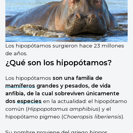
Los hipopótamos surgieron hace 23 millones
de años.
¿Qué son los hipopótamos?
Los hipopótamos
son una familia de
mamíferos
grandes y pesados, de vida
anfibia, de la cual sobreviven únicamente
dos
especies
en la actualidad: el hipopótamo
común (
Hippopotamus amphibius
) y el
hipopótamo pigmeo (
Choeropsis liberiensis
).
Su nombre proviene del griego
hippos