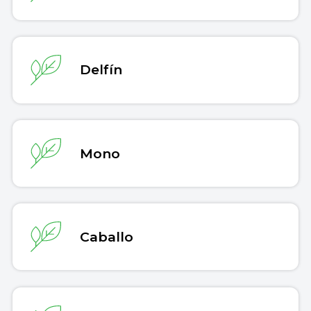
Delfín
Mono
Caballo