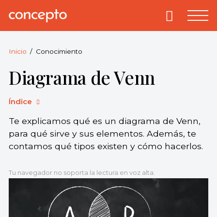
Skip
to
Primary
Menu
Concepto
© 2013-2026
content
Enciclopedia
Concepto.
Inicio
Conocimiento
Todos los
Diagrama de Venn
derechos
reservados.
Índice
Te explicamos qué es un diagrama de Venn,
para qué sirve y sus elementos. Además, te
contamos qué tipos existen y cómo hacerlos.
Tu navegador no soporta la lectura en voz alta.