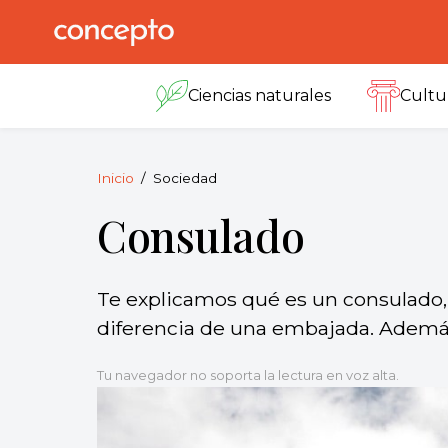
Skip
to
Concepto
© 2013-2026
content
Enciclopedia
Ciencias naturales
Cultu
Concepto.
Todos los
derechos
reservados.
Inicio
Sociedad
Consulado
Te explicamos qué es un consulado, 
diferencia de una embajada. Además
Tu navegador no soporta la lectura en voz alta.