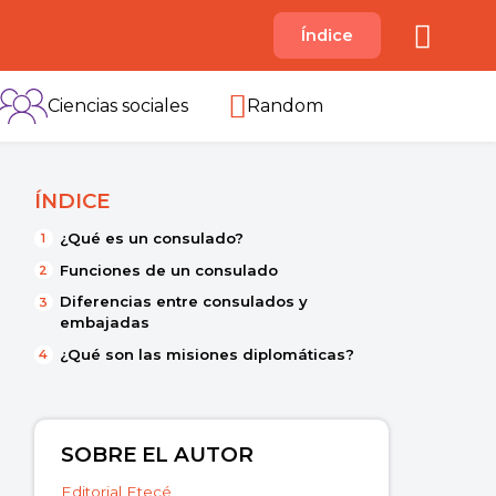
A
Índice
B
C
D
E
F
G
H
I
Ciencias sociales
Random
ÍNDICE
¿Qué es un consulado?
Funciones de un consulado
Diferencias entre consulados y
embajadas
¿Qué son las misiones diplomáticas?
SOBRE EL AUTOR
Editorial Etecé