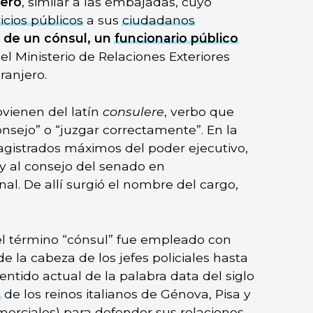
jero
, similar a las embajadas, cuyo
icios públicos
a sus
ciudadanos
o de un cónsul, un
funcionario público
el Ministerio de Relaciones Exteriores
ranjero.
ovienen del latín
consulere
, verbo que
 consejo” o “juzgar correctamente”. En la
agistrados máximos del poder ejecutivo,
 y al consejo del senado en
l. De allí surgió el nombre del cargo,
 el término “cónsul” fue empleado con
e la cabeza de los jefes policiales hasta
sentido actual de la palabra data del siglo
e
de los reinos italianos de Génova, Pisa y
merciales) para defender sus relaciones