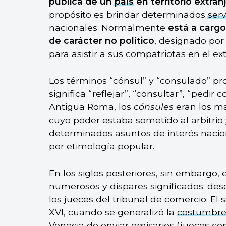
pública de un
país
en territorio extran
propósito es brindar determinados
serv
nacionales. Normalmente
está a carg
de carácter no político
, designado por 
para asistir a sus compatriotas en el ext
Los términos “cónsul” y “consulado” pr
significa “reflejar”, “consultar”, “pedir
Antigua Roma, los
cónsules
eran los m
cuyo poder estaba sometido al arbitrio
determinados asuntos de interés naciona
por etimología popular.
En los siglos posteriores, sin embargo,
numerosos y dispares significados: desd
los jueces del tribunal de comercio. El 
XVI, cuando se generalizó la
costumbr
Venecia de enviar emisarios (jueces co