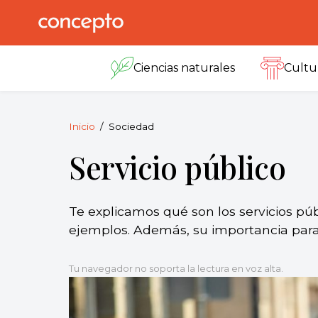
Skip
to
Concepto
© 2013-2026
content
Enciclopedia
Ciencias naturales
Cultu
Concepto.
Todos los
derechos
reservados.
Inicio
Sociedad
Servicio público
Te explicamos qué son los servicios púb
ejemplos. Además, su importancia para
Tu navegador no soporta la lectura en voz alta.