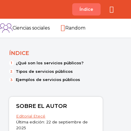
A
Índice
B
C
D
E
F
G
H
I
Ciencias sociales
Random
ÍNDICE
¿Qué son los servicios públicos?
Tipos de servicios públicos
Ejemplos de servicios públicos
SOBRE EL AUTOR
Editorial Etecé
Última edición: 22 de septiembre de
2025