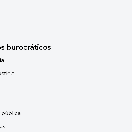
os burocráticos
ía
sticia
l pública
as