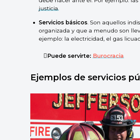
debe hacer ante él. Por ejemplo: las 
justicia
.
Servicios básicos
. Son aquellos ind
organizada y que a menudo son llev
ejemplo: la electricidad, el gas licua
Puede servirte:
Burocracia
Ejemplos de servicios pú