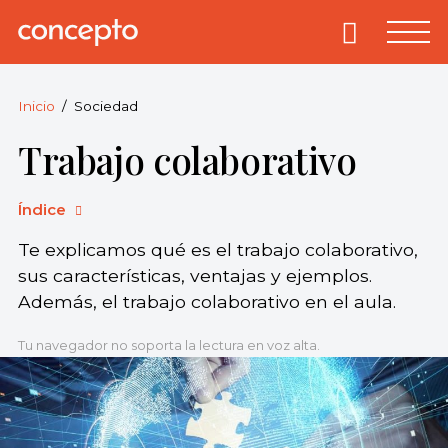
Skip
to
Primary
Menu
Concepto
© 2013-2026
content
Enciclopedia
Concepto.
Inicio
Sociedad
Todos los
Trabajo colaborativo
derechos
reservados.
Índice
Te explicamos qué es el trabajo colaborativo,
sus características, ventajas y ejemplos.
Además, el trabajo colaborativo en el aula.
Tu navegador no soporta la lectura en voz alta.