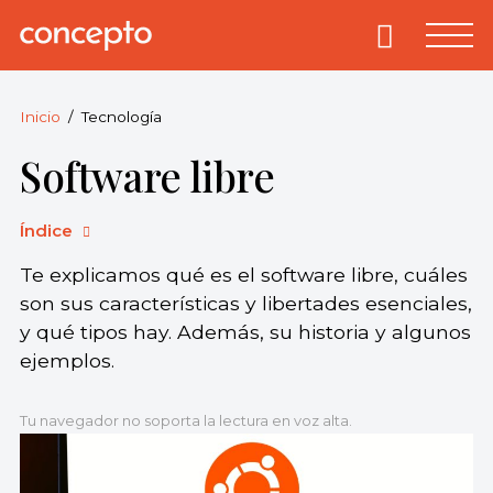
Skip
to
Primary
Menu
Concepto
© 2013-2026
content
Enciclopedia
Concepto.
Inicio
Tecnología
Todos los
Software libre
derechos
reservados.
Índice
Te explicamos qué es el software libre, cuáles
son sus características y libertades esenciales,
y qué tipos hay. Además, su historia y algunos
ejemplos.
Tu navegador no soporta la lectura en voz alta.