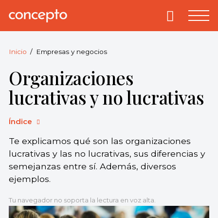
Skip
to
Primary
Menu
Concepto
© 2013-2026
content
Enciclopedia
Concepto.
Inicio
Empresas y negocios
Todos los
Organizaciones
derechos
reservados.
lucrativas y no lucrativas
Índice
Te explicamos qué son las organizaciones
lucrativas y las no lucrativas, sus diferencias y
semejanzas entre sí. Además, diversos
ejemplos.
Tu navegador no soporta la lectura en voz alta.