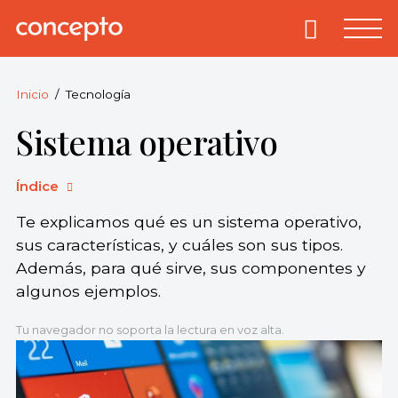
Skip
to
Primary
Menu
Concepto
© 2013-2026
content
Enciclopedia
Concepto.
Inicio
Tecnología
Todos los
Sistema operativo
derechos
reservados.
Índice
Te explicamos qué es un sistema operativo,
sus características, y cuáles son sus tipos.
Además, para qué sirve, sus componentes y
algunos ejemplos.
Tu navegador no soporta la lectura en voz alta.