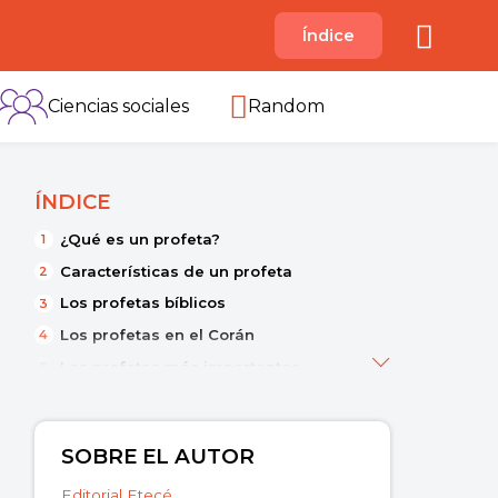
A
Índice
B
C
D
E
F
G
H
I
Ciencias sociales
Random
ÍNDICE
¿Qué es un profeta?
Características de un profeta
Los profetas bíblicos
Los profetas en el Corán
Los profetas más importantes
¿Cómo predican los profetas?
Lista de profetas del judaísmo, el
cristianismo y el islam
SOBRE EL AUTOR
Editorial Etecé