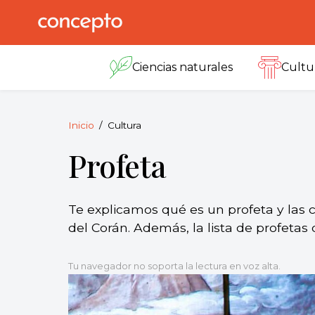
Skip
to
Concepto
© 2013-2026
content
Enciclopedia
Ciencias naturales
Cultu
Concepto.
Todos los
derechos
reservados.
Inicio
Cultura
Profeta
Te explicamos qué es un profeta y las ca
del Corán. Además, la lista de profetas d
Tu navegador no soporta la lectura en voz alta.