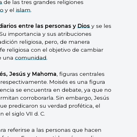
a
de las tres grandes religiones
mo
y el
islam
.
iarios entre las personas y
Dios
y se les
. Su importancia y sus atribuciones
ición religiosa, pero, de manera
 fe religiosa con el objetivo de cambiar
de una
comunidad
.
sés, Jesús y Mahoma
, figuras centrales
m, respectivamente. Moisés es una figura
tencia se encuentra en debate, ya que no
permitan corroborarla. Sin embargo, Jesús
ue predicaron su verdad profética, el
 el siglo VII d. C.
ara referirse a las personas que hacen