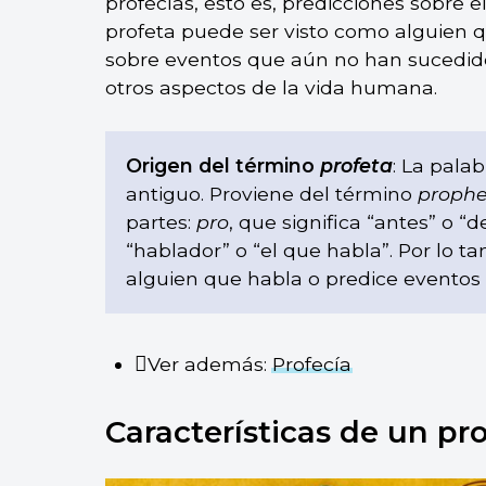
profecías, esto es, predicciones sobre e
profeta puede ser visto como alguien q
sobre eventos que aún no han sucedido,
otros aspectos de la vida humana.
Origen del término
profeta
: La pala
antiguo. Proviene del término
prophe
partes:
pro
, que significa “antes” o “d
“hablador” o “el que habla”. Por lo t
alguien que habla o predice eventos
Ver además:
Profecía
Características de un pr