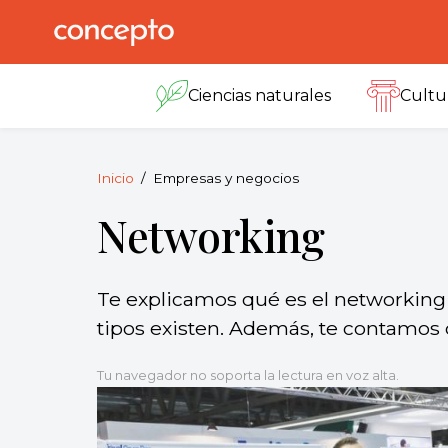
Skip
to
Concepto
© 2013-2026
content
Enciclopedia
Ciencias naturales
Cultu
Concepto.
Todos los
derechos
reservados.
Inicio
Empresas y negocios
Networking
Te explicamos qué es el networking 
tipos existen. Además, te contamos
Tu navegador no soporta la lectura en voz alta.