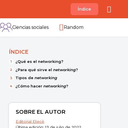
A
Índice
B
C
D
E
F
G
H
I
Ciencias sociales
Random
ÍNDICE
¿Qué es el networking?
¿Para qué sirve el
networking
?
Tipos de
networking
¿Cómo hacer
networking
?
SOBRE EL AUTOR
Editorial Etecé
Última edición: 13 de julio de 2022