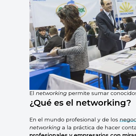
El
networking
permite sumar conocidos 
¿Qué es el networking?
En el mundo profesional y de los
negoc
networking
a la práctica de hacer conta
profesionales
y
empresarios
con miras