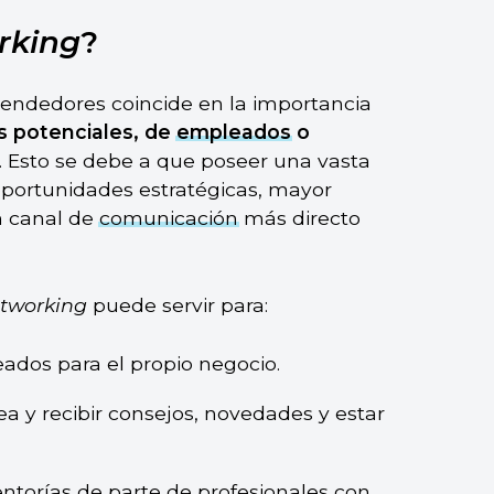
rking
?
rendedores coincide en la importancia
s potenciales, de
empleados
o
. Esto se debe a que poseer una vasta
oportunidades estratégicas, mayor
un canal de
comunicación
más directo
tworking
puede servir para:
eados para el propio negocio.
ea y recibir consejos, novedades y estar
torías de parte de profesionales con