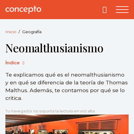
Skip
to
Primary
Menu
Concepto
© 2013-2026
content
Enciclopedia
Concepto.
Inicio
Geografía
Todos los
Neomalthusianismo
derechos
reservados.
Índice
Te explicamos qué es el neomalthusianismo
y en qué se diferencia de la teoría de Thomas
Malthus. Además, te contamos por qué se lo
critica.
Tu navegador no soporta la lectura en voz alta.