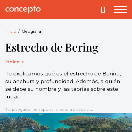
Skip
to
Primary
Menu
Concepto
© 2013-2026
content
Enciclopedia
Concepto.
Inicio
Geografía
Todos los
Estrecho de Bering
derechos
reservados.
Índice
Te explicamos qué es el estrecho de Bering,
su anchura y profundidad. Además, a quién
se debe su nombre y las teorías sobre este
lugar.
Tu navegador no soporta la lectura en voz alta.