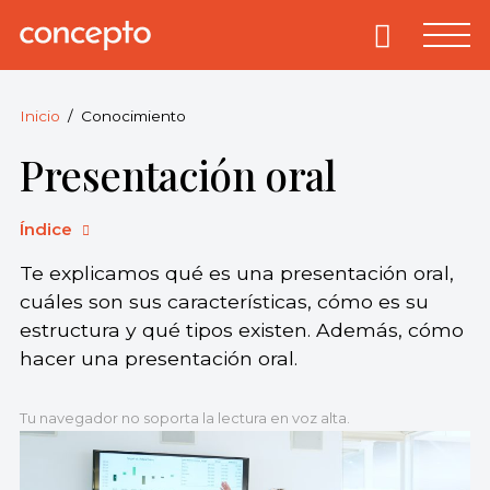
Skip
to
Primary
Menu
Concepto
© 2013-2026
content
Enciclopedia
Concepto.
Inicio
Conocimiento
Todos los
Presentación oral
derechos
reservados.
Índice
Te explicamos qué es una presentación oral,
cuáles son sus características, cómo es su
estructura y qué tipos existen. Además, cómo
hacer una presentación oral.
Tu navegador no soporta la lectura en voz alta.