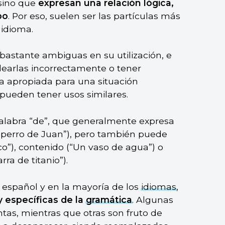
 sino que
expresan una relación lógica,
po
. Por eso, suelen ser las partículas más
 idioma.
bastante ambiguas en su utilización, e
earlas incorrectamente o tener
a apropiada para una situación
 pueden tener usos similares.
 palabra “de”, que generalmente expresa
l perro de Juan”), pero también puede
co”), contenido (“Un vaso de agua”) o
ra de titanio”).
 español y en la mayoría de los
idiomas
,
 específicas de la
gramática
. Algunas
ntas, mientras que otras son fruto de