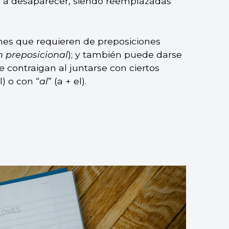
en a desaparecer, siendo reemplazadas
nes que requieren de preposiciones
 preposicional
); y también puede darse
 contraigan al juntarse con ciertos
l) o con “
al
” (a + el).