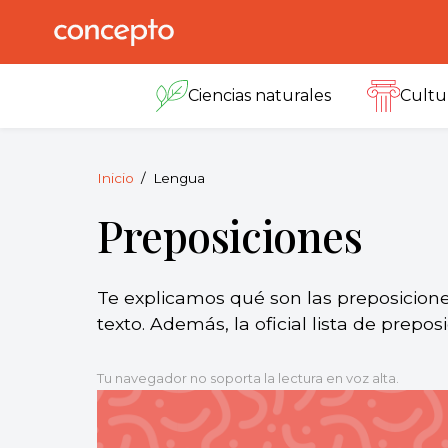
Skip
to
Concepto
© 2013-2026
content
Enciclopedia
Ciencias naturales
Cultu
Concepto.
Todos los
derechos
reservados.
Inicio
Lengua
Preposiciones
Te explicamos qué son las preposicione
texto. Además, la oficial lista de prepos
Tu navegador no soporta la lectura en voz alta.