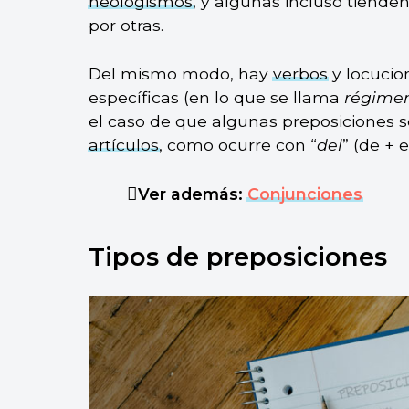
neologismos
, y algunas incluso tiend
por otras.
Del mismo modo, hay
verbos
y locucio
específicas (en lo que se llama
régimen
el caso de que algunas preposiciones se
artículos
, como ocurre con “
del
” (de + e
Ver además:
Conjunciones
Tipos de preposiciones