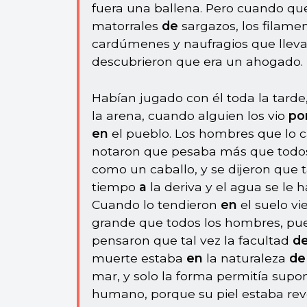
fuera una ballena. Pero cuando q
matorrales
de
sargazos, los filame
cardúmenes y naufragios que lleva
descubrieron que era un ahogado.
Habían jugado con él toda la tarde
la arena, cuando alguien los vio
po
en
el pueblo. Los hombres que lo 
notaron que pesaba más que todos 
como un caballo, y se dijeron que 
tiempo
a
la deriva y el agua se le
Cuando lo tendieron
en
el suelo v
grande que todos los hombres, pue
pensaron que tal vez la facultad
d
muerte estaba
en
la naturaleza
d
mar, y solo la forma permitía supo
humano, porque su piel estaba re