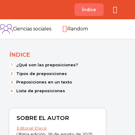
A
Índice
B
C
D
E
F
G
H
I
Ciencias sociales
Random
ÍNDICE
¿Qué son las preposiciones?
Tipos de preposiciones
Preposiciones en un texto
Lista de preposiciones
SOBRE EL AUTOR
Editorial Etecé
Última edición: 26 de agosto de 2025