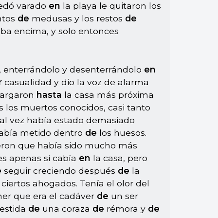
uedó varado
en
la playa le quitaron los
ntos
de
medusas y los restos
de
ba encima, y solo entonces
, enterrándolo y desenterrándolo
en
r
casualidad y dio la voz de alarma
cargaron
hasta
la casa más próxima
los muertos conocidos, casi tanto
tal vez había estado demasiado
 había metido dentro
de
los huesos.
ieron que había sido mucho más
s apenas si cabía
en
la casa, pero
e
seguir creciendo después
de
la
e
ciertos ahogados. Tenía el olor del
ner que era el cadáver
de
un ser
vestida
de
una coraza
de
rémora y
de