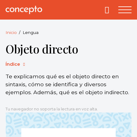
Skip
to
Primary
Menu
Concepto
© 2013-2026
content
Enciclopedia
Concepto.
Inicio
Lengua
Todos los
Objeto directo
derechos
reservados.
Índice
Te explicamos qué es el objeto directo en
sintaxis, cómo se identifica y diversos
ejemplos. Además, qué es el objeto indirecto.
Tu navegador no soporta la lectura en voz alta.