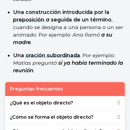
Una construcción introducida por la
preposición
a
seguida de un término
,
cuando se designa a una persona o un ser
animado. Por ejemplo:
Ana llamó
a su
madre
.
Una
oración subordinada
. Por ejemplo:
Matías preguntó
si ya había terminado la
reunión
.
Preguntas frecuentes
¿Qué es el objeto directo?
El objeto directo es la construcción que hace
¿Cómo se forma el objeto directo?
referencia a la persona, el objeto o el animal
que recibe la acción del verbo.
El objeto directo se forma con un sustantivo,