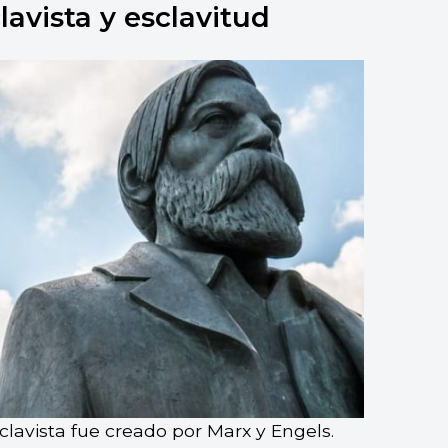
avista y esclavitud
ón socialista.
lavista fue creado por Marx y Engels.