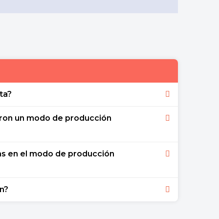
ta?
conómico y social en el que una clase social
eron un modo de producción
ropietaria de esclavos.
 Grecia y la Antigua Roma tuvieron un
das en el modo de producción
ién sostiene que en la América colonial
que favoreció el crecimiento del capitalismo
en dos clases sociales que definen la
n?
a sociedad: los esclavos y los propietarios
a, Marx describió el modo de producción
el modo de producción capitalista. También