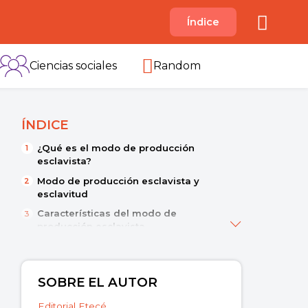
A
Índice
B
C
D
E
F
G
H
I
Ciencias sociales
Random
ÍNDICE
¿Qué es el modo de producción
esclavista?
Modo de producción esclavista y
esclavitud
Características del modo de
producción esclavista
Origen del modo de producción
esclavista
Clases sociales en el modo de
SOBRE EL AUTOR
producción esclavista
Editorial Etecé