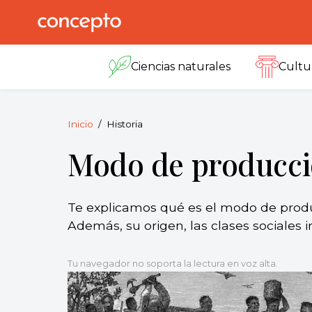
Skip
to
Concepto
© 2013-2026
content
Enciclopedia
Ciencias naturales
Cultu
Concepto.
Todos los
derechos
reservados.
Inicio
Historia
Modo de producció
Te explicamos qué es el modo de producc
Además, su origen, las clases sociales i
Tu navegador no soporta la lectura en voz alta.