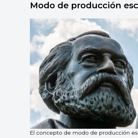
Modo de producción escl
promovió la creación del modo de producci
El concepto de modo de producción esc