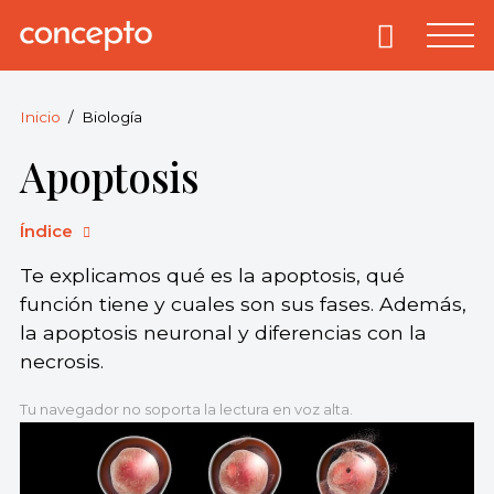
Skip
to
Primary
Menu
Concepto
© 2013-2026
content
Enciclopedia
Concepto.
Inicio
Biología
Todos los
Apoptosis
derechos
reservados.
Índice
Te explicamos qué es la apoptosis, qué
función tiene y cuales son sus fases. Además,
la apoptosis neuronal y diferencias con la
necrosis.
Tu navegador no soporta la lectura en voz alta.