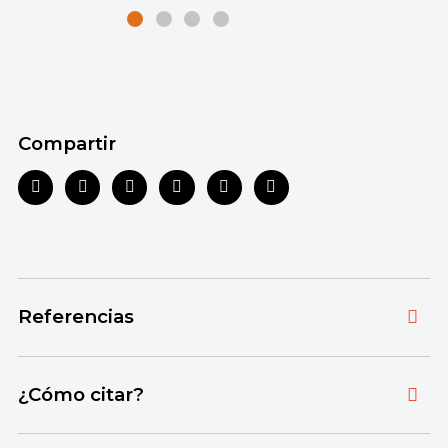
Compartir
Referencias
Toda la información que ofrecemos está
¿Cómo citar?
respaldada por fuentes bibliográficas
autorizadas y actualizadas, que aseguran un
Citar la fuente original de donde tomamos