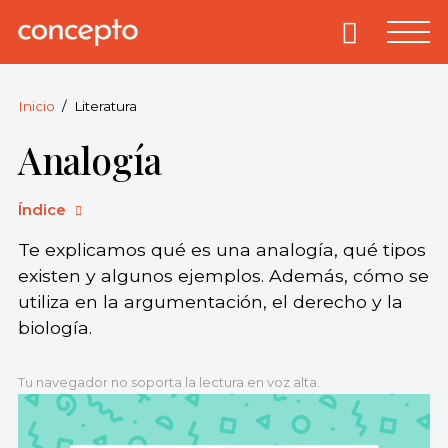
Skip
to
Primary
Menu
Concepto
© 2013-2026
content
Enciclopedia
Concepto.
Inicio
Literatura
Todos los
Analogía
derechos
reservados.
Índice
Te explicamos qué es una analogía, qué tipos
existen y algunos ejemplos. Además, cómo se
utiliza en la argumentación, el derecho y la
biología.
Tu navegador no soporta la lectura en voz alta.