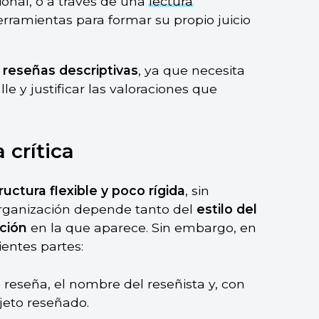
ional, o a través de una
lectura
herramientas para formar su propio juicio
 reseñas descriptivas
, ya que necesita
e y justificar las valoraciones que
 crítica
ructura flexible y poco rígida
, sin
u organización depende tanto del
estilo del
ación
en la que aparece. Sin embargo, en
ientes partes:
la reseña, el nombre del reseñista y, con
bjeto reseñado.