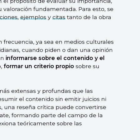
n el propósito de evaluar su importancia,
u valoración fundamentada. Para esto, se
ciones
,
ejemplos
y
citas
tanto de la obra
n frecuencia, ya sea en medios culturales
tidianas, cuando piden o dan una opinión
an
informarse sobre el contenido y el
o,
formar un criterio propio
sobre su
n más extensas y profundas que las
sumir el contenido sin emitir juicios ni
is, una reseña crítica puede convertirse
ate, formando parte del campo de la
flexiona teóricamente sobre las