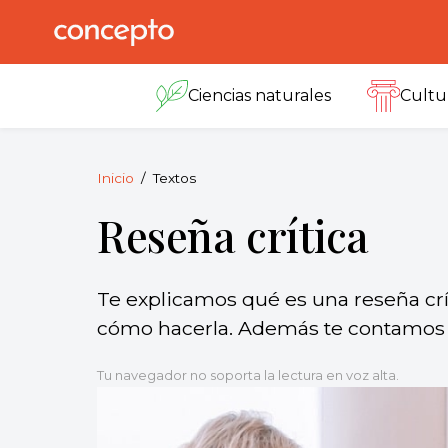
Skip
to
Concepto
© 2013-2026
content
Enciclopedia
Ciencias naturales
Cultu
Concepto.
Todos los
derechos
reservados.
Inicio
Textos
Reseña crítica
Te explicamos qué es una reseña crít
cómo hacerla. Además te contamos q
Tu navegador no soporta la lectura en voz alta.