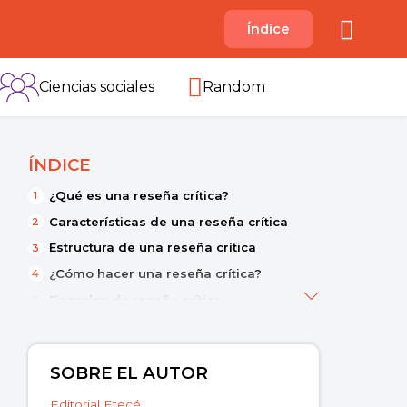
A
Índice
B
C
D
E
F
G
H
I
Ciencias sociales
Random
ÍNDICE
¿Qué es una reseña crítica?
Características de una reseña crítica
Estructura de una reseña crítica
¿Cómo hacer una reseña crítica?
Ejemplos de reseña crítica
Reseña descriptiva
SOBRE EL AUTOR
Editorial Etecé