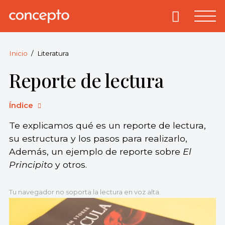
Skip
to
Primary
Menu
Concepto
© 2013-2026
content
Enciclopedia
Concepto.
Inicio
Literatura
Todos los
Reporte de lectura
derechos
reservados.
Índice
Te explicamos qué es un reporte de lectura,
su estructura y los pasos para realizarlo,
Además, un ejemplo de reporte sobre
El
Principito
y otros.
Tu navegador no soporta la lectura en voz alta.