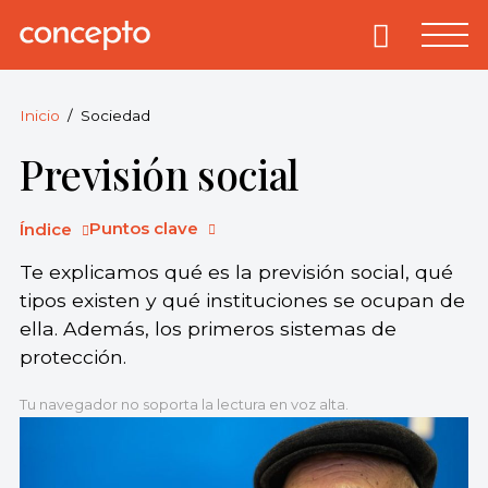
Skip
to
Primary
Menu
Concepto
© 2013-2026
content
Enciclopedia
Concepto.
Inicio
Sociedad
Todos los
Previsión social
derechos
reservados.
Puntos clave
Índice
Te explicamos qué es la previsión social, qué
tipos existen y qué instituciones se ocupan de
ella. Además, los primeros sistemas de
protección.
Tu navegador no soporta la lectura en voz alta.