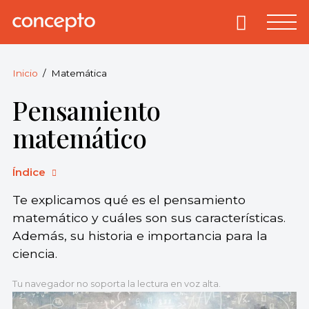
Skip
to
Primary
Menu
Concepto
© 2013-2026
content
Enciclopedia
Concepto.
Inicio
Matemática
Todos los
Pensamiento
derechos
reservados.
matemático
Índice
Te explicamos qué es el pensamiento
matemático y cuáles son sus características.
Además, su historia e importancia para la
ciencia.
Tu navegador no soporta la lectura en voz alta.