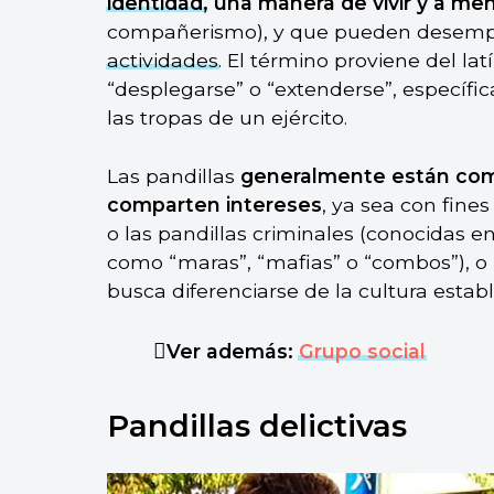
identidad
, una manera de vivir y a me
compañerismo), y que pueden desempe
actividades
. El término proviene del lat
“desplegarse” o “extenderse”, específi
las tropas de un ejército.
Las pandillas
generalmente están comp
comparten intereses
, ya sea con fines
o las pandillas criminales (conocidas 
como “maras”, “mafias” o “combos”), 
busca diferenciarse de la cultura establ
Ver además:
Grupo social
Pandillas delictivas