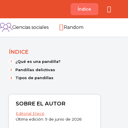
A
Índice
B
C
D
E
F
G
H
I
Ciencias sociales
Random
ÍNDICE
¿Qué es una pandilla?
Pandillas delictivas
Tipos de pandillas
SOBRE EL AUTOR
Editorial Etecé
Última edición: 9 de junio de 2026