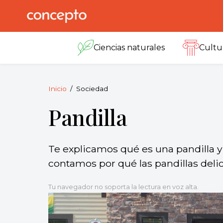
Skip
to
Concepto
© 2013-2026
content
Enciclopedia
Ciencias naturales
Cultu
Concepto.
Todos los
derechos
reservados.
Inicio
Sociedad
Pandilla
Te explicamos qué es una pandilla y
contamos por qué las pandillas delic
Tu navegador no soporta la lectura en voz alta.