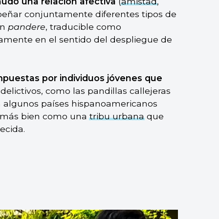
nudo una relación afectiva
(
amistad
,
ñar conjuntamente diferentes tipos de
ín
pandere
, traducible como
camente en el sentido del despliegue de
uestas por individuos jóvenes que
 delictivos, como las pandillas callejeras
en algunos países hispanoamericanos
o más bien como una
tribu urbana
que
ecida.