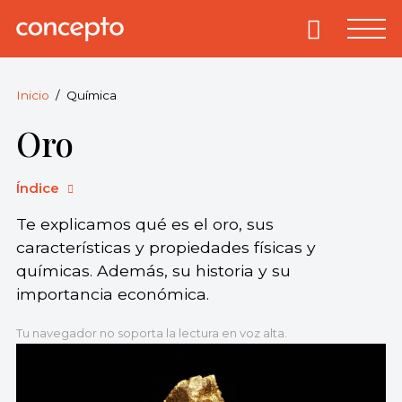
Skip
to
Primary
Menu
Concepto
© 2013-2026
content
Enciclopedia
Concepto.
Inicio
Química
Todos los
Oro
derechos
reservados.
Índice
Te explicamos qué es el oro, sus
características y propiedades físicas y
químicas. Además, su historia y su
importancia económica.
Tu navegador no soporta la lectura en voz alta.