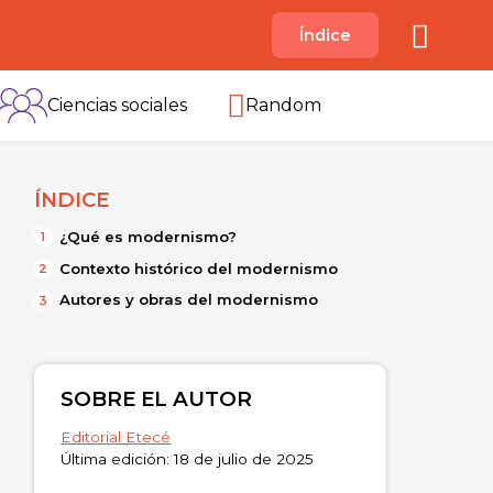
A
Índice
B
C
D
E
F
G
H
I
Ciencias sociales
Random
ÍNDICE
¿Qué es modernismo?
Contexto histórico del modernismo
Autores y obras del modernismo
SOBRE EL AUTOR
Editorial Etecé
Última edición: 18 de julio de 2025