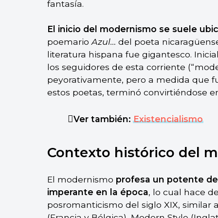
fantasía.
El inicio del modernismo se suele ubi
poemario
Azul…
del poeta nicaragüense
literatura hispana fue gigantesco. Inic
los seguidores de esta corriente (“mod
peyorativamente, pero a medida que fu
estos poetas, terminó convirtiéndose 
Ver también:
Existencialismo
Contexto histórico del
El modernismo
profesa un potente de
imperante en la época
, lo cual hace 
posromanticismo del siglo XIX, similar a
(Francia y Bélgica), Modern Style (Inglat