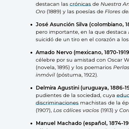
destacan las
crónicas
de
Nuestra A
Oro
(1889) y las poesías de
Flores de
José Asunción Silva (colombiano, 1
pero importante, en la que destaca
suicidó de un tiro en el corazón a los
Amado Nervo (mexicano, 1870-1919
célebre por su amistad con Oscar Wi
(novela, 1895) y los poemarios
Perlas
inmóvil
(póstuma, 1922).
Delmira Agustini (uruguaya, 1886-19
pudientes de la sociedad, cuya
educ
discriminaciones
machistas de la ép
(1907),
Los cálices vacíos
(1913) y
Cor
Manuel Machado (español, 1874-19