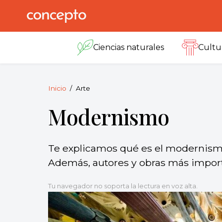
Skip
to
Concepto
© 2013-2026
content
Enciclopedia
Ciencias naturales
Cultu
Concepto.
Todos los
derechos
reservados.
Inicio
Arte
Modernismo
Te explicamos qué es el modernismo
Además, autores y obras más impor
Tu navegador no soporta la lectura en voz alta.