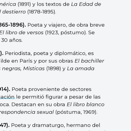
mérica
(1891) y los textos de
La Edad de
l destierro
(1878-1895).
865-1896).
Poeta y viajero, de obra breve
El libro de versos
(1923, póstumo). Se
 30 años.
).
Periodista, poeta y diplomático, es
lde en París y por sus obras
El bachiller
 negras, Místicas
(1898) y
La amada
14).
Poeta proveniente de sectores
ación
le permitió figurar a pesar de las
oca. Destacan en su obra
El libro blanco
respondencia sexual
(póstuma, 1969).
47).
Poeta y dramaturgo, hermano del