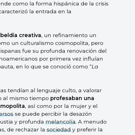
nde como la forma hispánica de la crisis
 caracterizó la entrada en la
ebeldía creativa
, un refinamiento un
í como un culturalismo cosmopolita, pero
hispanas fue su profunda renovación del
tinoamericanos por primera vez influían
pauta, en lo que se conoció como “
La
s tendían al lenguaje culto, a valorar
ro al mismo tiempo
profesaban una
smopolita
, así como por la mujer y el
ersos
se puede percibir la desazón
gustia y profunda
melancolía
. A menudo
s, de rechazar la
sociedad
y preferir la