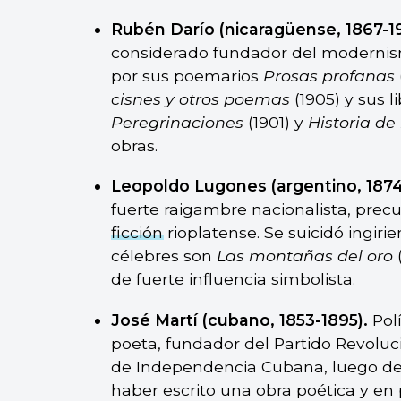
Rubén Darío (nicaragüense, 1867-19
considerado fundador del moderni
por sus poemarios
Prosas profanas
cisnes y otros poemas
(1905) y sus l
Peregrinaciones
(1901) y
Historia de 
obras.
Leopoldo Lugones (argentino, 1874
fuerte raigambre nacionalista, precu
ficción
rioplatense. Se suicidó ingir
célebres son
Las montañas del oro
de fuerte influencia simbolista.
José Martí (cubano, 1853-1895).
Polí
poeta, fundador del Partido Revoluc
de Independencia Cubana, luego de 
haber escrito una obra poética y en