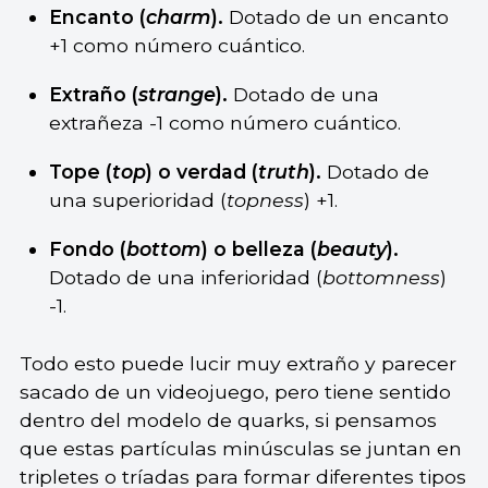
Encanto (
charm
).
Dotado de un encanto
+1 como número cuántico.
Extraño (
strange
).
Dotado de una
extrañeza -1 como número cuántico.
Tope (
top
) o verdad (
truth
).
Dotado de
una superioridad (
topness
) +1.
Fondo (
bottom
) o belleza (
beauty
).
Dotado de una inferioridad (
bottomness
)
-1.
Todo esto puede lucir muy extraño y parecer
sacado de un videojuego, pero tiene sentido
dentro del modelo de quarks, si pensamos
que estas partículas minúsculas se juntan en
tripletes o tríadas para formar diferentes tipos