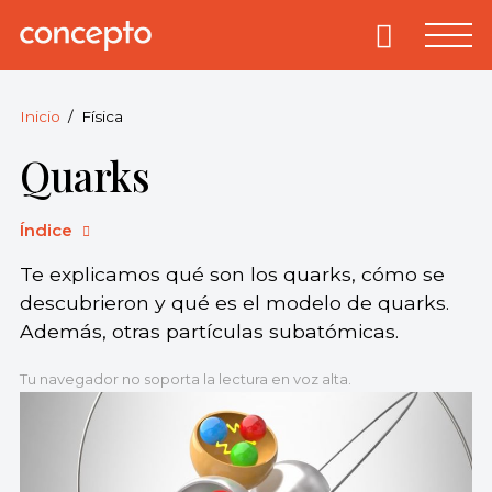
Skip
to
Primary
Menu
Concepto
© 2013-2026
content
Enciclopedia
Concepto.
Inicio
Física
Todos los
Quarks
derechos
reservados.
Índice
Te explicamos qué son los quarks, cómo se
descubrieron y qué es el modelo de quarks.
Además, otras partículas subatómicas.
Tu navegador no soporta la lectura en voz alta.