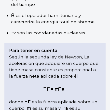
del tiempo.
Ĥ
es el operador hamiltoniano y
caracteriza la energía total de sistema.
→
r
son las coordenadas nucleares.
Para tener en cuenta
Según la segunda ley de Newton, La
aceleración que adquiere un cuerpo que
tiene masa constante es proporcional a
la fuerza neta aplicada sobre él.
⃗ F = m ⃗ a
→
donde
F
es la fuerza aplicada sobre un
→
cuerpo,
m
es su masa y
a
es su