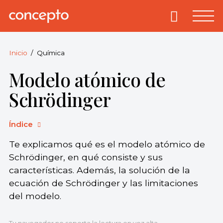
Skip
to
Primary
Menu
Concepto
© 2013-2026
content
Enciclopedia
Concepto.
Inicio
Química
Todos los
Modelo atómico de
derechos
reservados.
Schrödinger
Índice
Te explicamos qué es el modelo atómico de
Schrödinger, en qué consiste y sus
características. Además, la solución de la
ecuación de Schrödinger y las limitaciones
del modelo.