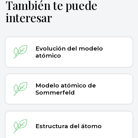
También te puede
Ondarse Álvarez, Dianelys (12 de diciembre
interesar
de 2024).
Modelo atómico de Schrödinger
.
Enciclopedia Concepto. Recuperado el 30
de julio de 2026 de
https://concepto.de/modelo-atomico-de-
schrodinger/
.
Evolución del modelo
atómico
Copiar cita
Modelo atómico de
Sommerfeld
Estructura del átomo