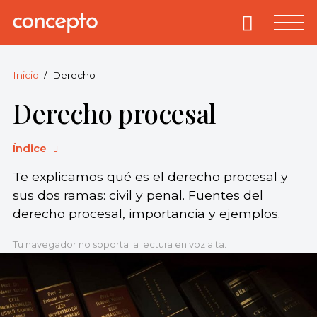
Skip
to
Primary
Menu
Concepto
© 2013-2026
content
Enciclopedia
Concepto.
Inicio
Derecho
Todos los
Derecho procesal
derechos
reservados.
Índice
Te explicamos qué es el derecho procesal y
sus dos ramas: civil y penal. Fuentes del
derecho procesal, importancia y ejemplos.
Tu navegador no soporta la lectura en voz alta.