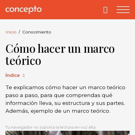
Skip
to
Primary
Menu
Concepto
© 2013-2026
content
Enciclopedia
Concepto.
Inicio
Conocimiento
Todos los
Cómo hacer un marco
derechos
reservados.
teórico
Índice
Te explicamos cómo hacer un marco teórico
paso a paso, para que comprendas qué
información lleva, su estructura y sus partes.
Además, ejemplo de un marco teórico.
Tu navegador no soporta la lectura en voz alta.