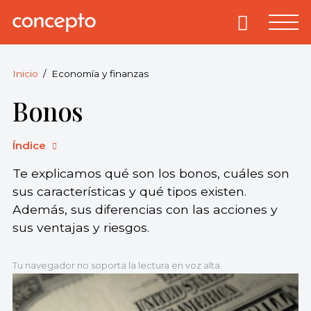
Skip
to
Primary
Menu
Concepto
© 2013-2026
content
Enciclopedia
Concepto.
Inicio
Economía y finanzas
Todos los
Bonos
derechos
reservados.
Índice
Te explicamos qué son los bonos, cuáles son
sus características y qué tipos existen.
Además, sus diferencias con las acciones y
sus ventajas y riesgos.
Tu navegador no soporta la lectura en voz alta.