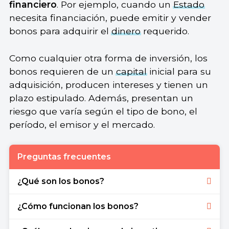
financiero
. Por ejemplo, cuando un
Estado
necesita financiación, puede emitir y vender
bonos para adquirir el
dinero
requerido.
Como cualquier otra forma de inversión, los
bonos requieren de un
capital
inicial para su
adquisición, producen intereses y tienen un
plazo estipulado. Además, presentan un
riesgo que varía según el tipo de bono, el
período, el emisor y el mercado.
Preguntas frecuentes
¿Qué son los bonos?
Los bonos son instrumentos de inversión
¿Cómo funcionan los bonos?
emitidos por empresas o gobiernos que
generan intereses y se pagan después de un
Los bonos funcionan siguiendo un