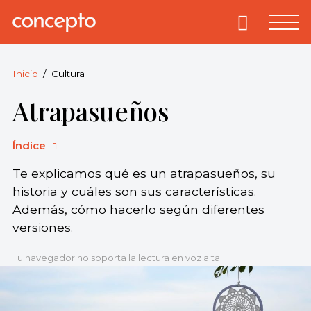
Skip
to
Primary
Menu
Concepto
© 2013-2026
content
Enciclopedia
Concepto.
Inicio
Cultura
Todos los
Atrapasueños
derechos
reservados.
Índice
Te explicamos qué es un atrapasueños, su
historia y cuáles son sus características.
Además, cómo hacerlo según diferentes
versiones.
Tu navegador no soporta la lectura en voz alta.