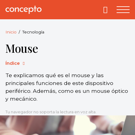
Skip
to
Primary
Menu
Concepto
© 2013-2026
content
Enciclopedia
Concepto.
Inicio
Tecnología
Todos los
Mouse
derechos
reservados.
Índice
Te explicamos qué es el mouse y las
principales funciones de este dispositivo
periférico. Además, como es un mouse óptico
y mecánico.
Tu navegador no soporta la lectura en voz alta.