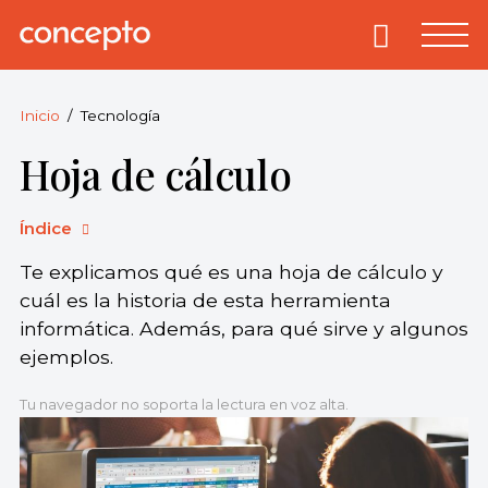
Skip
to
Primary
Menu
Concepto
© 2013-2026
content
Enciclopedia
Concepto.
Inicio
Tecnología
Todos los
Hoja de cálculo
derechos
reservados.
Índice
Te explicamos qué es una hoja de cálculo y
cuál es la historia de esta herramienta
informática. Además, para qué sirve y algunos
ejemplos.
Tu navegador no soporta la lectura en voz alta.