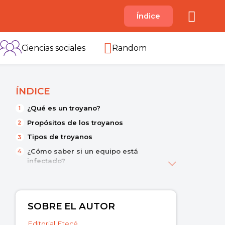
A
Índice
B
C
D
E
F
G
H
I
Ciencias sociales
Random
ÍNDICE
¿Qué es un troyano?
Propósitos de los troyanos
Tipos de troyanos
¿Cómo saber si un equipo está
infectado?
¿Cómo se elimina un troyano?
¿Cómo protegerse de un troyano?
Diferencia entre troyano y virus
SOBRE EL AUTOR
informático
Editorial Etecé