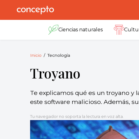
Skip
to
Concepto
© 2013-2026
content
Enciclopedia
Ciencias naturales
Cultu
Concepto.
Todos los
derechos
reservados.
Inicio
Tecnología
Troyano
Te explicamos qué es un troyano y 
este software malicioso. Además, su
Tu navegador no soporta la lectura en voz alta.