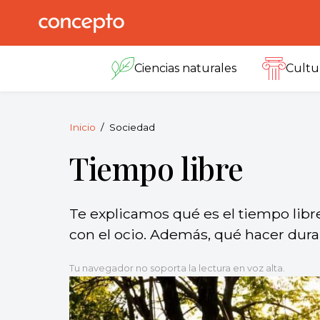
Skip
to
Concepto
© 2013-2026
content
Enciclopedia
Ciencias naturales
Cultu
Concepto.
Todos los
derechos
reservados.
Inicio
Sociedad
Tiempo libre
Te explicamos qué es el tiempo libre
con el ocio. Además, qué hacer dura
Tu navegador no soporta la lectura en voz alta.