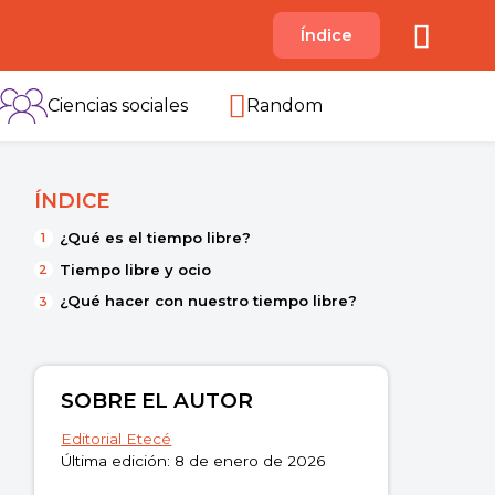
A
Índice
B
C
D
E
F
G
H
I
Ciencias sociales
Random
ÍNDICE
¿Qué es el tiempo libre?
Tiempo libre y ocio
¿Qué hacer con nuestro tiempo libre?
SOBRE EL AUTOR
Editorial Etecé
Última edición: 8 de enero de 2026