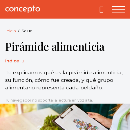
Skip
to
Primary
Menu
Concepto
© 2013-2026
content
Enciclopedia
Concepto.
Inicio
Salud
Todos los
Pirámide alimenticia
derechos
reservados.
Índice
Te explicamos qué es la pirámide alimenticia,
su función, cómo fue creada, y qué grupo
alimentario representa cada peldaño.
Tu navegador no soporta la lectura en voz alta.