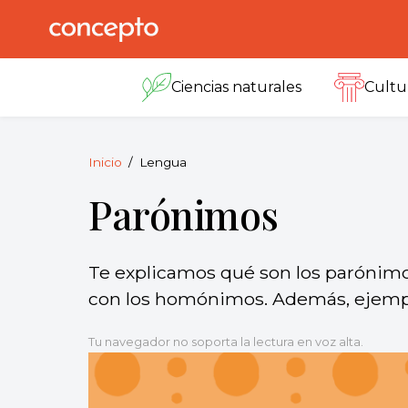
Skip
to
Concepto
© 2013-2026
content
Enciclopedia
Ciencias naturales
Cultu
Concepto.
Todos los
derechos
reservados.
Inicio
Lengua
Parónimos
Te explicamos qué son los parónimos
con los homónimos. Además, ejempl
Tu navegador no soporta la lectura en voz alta.