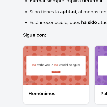
Formar
siempre implica
deformar
.
Si no tienes la
aptitud
, al menos ten
Está irreconocible, pues
ha sido
ata
Sigue con:
Homónimos
Pa