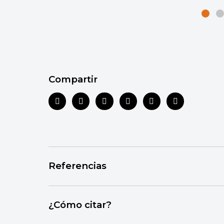
Compartir
Referencias
Toda la información que ofrecemos está re
¿Cómo citar?
autorizadas y actualizadas, que aseguran 