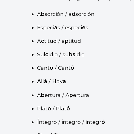
A
b
sorción / a
d
sorción
Especi
a
s / especi
e
s
A
c
titud / a
p
titud
Su
ic
idio / su
bs
idio
Cant
o
/ Cant
ó
A
ll
á
/
H
ay
a
A
b
ertura / A
p
ertura
Plat
o
/ Plat
ó
Í
ntegro /
i
ntegro / integr
ó