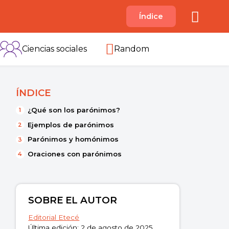
A
Índice
B
C
D
E
F
G
H
I
Ciencias sociales
Random
ÍNDICE
¿Qué son los parónimos?
Ejemplos de parónimos
Parónimos y homónimos
Oraciones con parónimos
SOBRE EL AUTOR
Editorial Etecé
Última edición: 2 de agosto de 2025