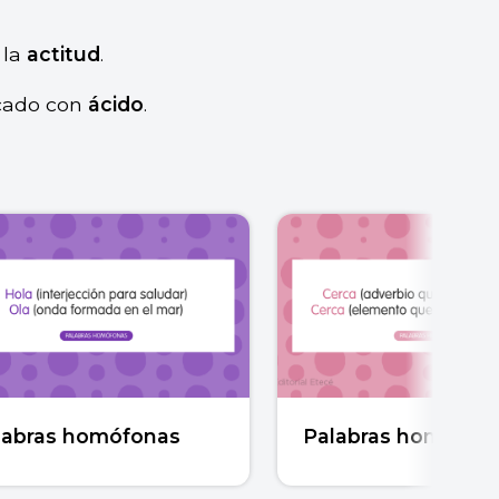
 la
actitud
.
cado con
ácido
.
labras homófonas
Palabras homónim