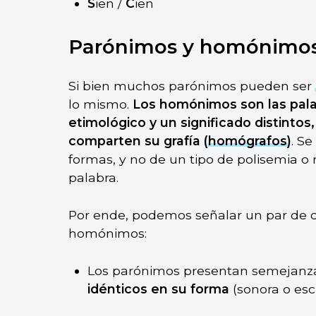
S
ien /
C
ien
Parónimos y homónimo
Si bien muchos parónimos pueden ser
lo mismo.
Los homónimos son las pala
etimológico y un significado distintos
comparten su grafía (
homógrafos
)
. S
formas, y no de un tipo de polisemia o
palabra.
Por ende, podemos señalar un par de d
homónimos:
Los parónimos presentan semejanz
idénticos en su forma
(sonora o escr