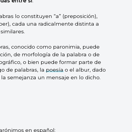
das entre sí
.
bras lo constituyen “a” (preposición),
ber), cada una radicalmente distinta a
imilares.
abras, conocido como paronimia, puede
ión, de morfología de la palabra o de
tográfico, o bien puede formar parte de
ego de palabras, la
poesía
o el albur, dado
la semejanza un mensaje en lo dicho.
arónimos en español: