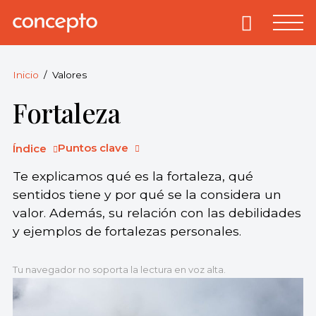
Skip
to
Primary
Menu
Concepto
© 2013-2026
content
Enciclopedia
Concepto.
Inicio
Valores
Todos los
Fortaleza
derechos
reservados.
Puntos clave
Índice
Te explicamos qué es la fortaleza, qué
sentidos tiene y por qué se la considera un
valor. Además, su relación con las debilidades
y ejemplos de fortalezas personales.
Tu navegador no soporta la lectura en voz alta.