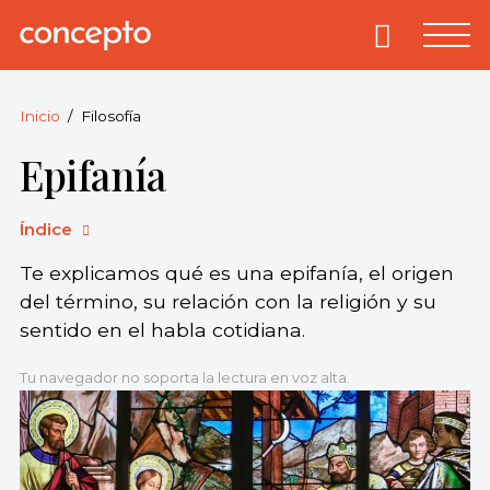
Skip
to
Primary
Menu
Concepto
© 2013-2026
content
Enciclopedia
Concepto.
Inicio
Filosofía
Todos los
Epifanía
derechos
reservados.
Índice
Te explicamos qué es una epifanía, el origen
del término, su relación con la religión y su
sentido en el habla cotidiana.
Tu navegador no soporta la lectura en voz alta.