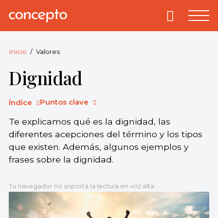
Skip
to
Primary
Menu
Concepto
© 2013-2026
content
Enciclopedia
Concepto.
Inicio
Valores
Todos los
Dignidad
derechos
reservados.
Puntos clave
Índice
Te explicamos qué es la dignidad, las
diferentes acepciones del término y los tipos
que existen. Además, algunos ejemplos y
frases sobre la dignidad.
Tu navegador no soporta la lectura en voz alta.