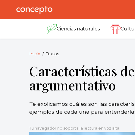
Skip
to
Concepto
© 2013-2026
content
Enciclopedia
Ciencias naturales
Cultu
Concepto.
Todos los
derechos
reservados.
Inicio
Textos
Características de
argumentativo
Te explicamos cuáles son las caracterí
ejemplos de cada una para entenderla
Tu navegador no soporta la lectura en voz alta.