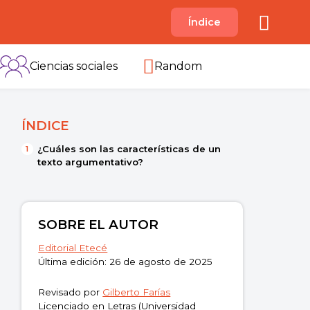
A
Índice
B
C
D
E
F
G
H
I
Ciencias sociales
Random
ÍNDICE
¿Cuáles son las características de un
texto argumentativo?
SOBRE EL AUTOR
Editorial Etecé
Última edición: 26 de agosto de 2025
Revisado por
Gilberto Farías
Licenciado en Letras (Universidad