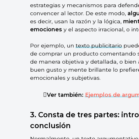
estrategias y mecanismos para defende
convencer al lector. De este modo,
alg
es decir, usan la razón y la lógica,
mient
emociones
y el aspecto irracional, o 
Por ejemplo, un
texto publicitario
puede
de comprar un producto comentando su
de manera objetiva y detallada, o bie
buen gusto y mente brillante lo prefier
emocionales y subjetivas.
Ver también:
Ejemplos de argu
3. Consta de tres partes: intr
conclusión
Normalmente, un texto argumentativo s