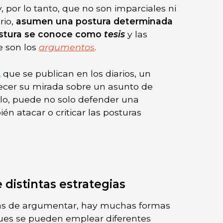
y, por lo tanto, que no son imparciales ni
rio,
asumen una postura determinada
ostura se conoce como
tesis
y las
e son los
argumentos
.
n
que se publican en los diarios, un
frecer su mirada sobre un asunto de
erlo, puede no solo defender una
én atacar o criticar las posturas
distintas estrategias
as de argumentar, hay muchas formas
pues se pueden emplear diferentes